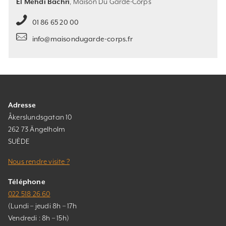
El Mehdi Bachri
, Maison Du Garde-Corps
01 86 65 20 00
info@maisondugarde-corps.fr
Adresse
Åkerslundsgatan 10
262 73 Ängelholm
SUÈDE
Nous rendre visite ?
Téléphone
022 518 26 60
(Lundi – jeudi 8h – 17h
Vendredi : 8h – 15h)