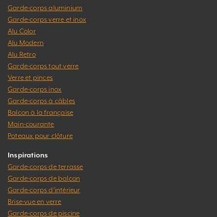
Garde-corps aluminium
Garde-corps verre et inox
Alu Color
Alu Modern
Alu Retro
Garde-corps tout verre
Verre et pinces
Garde-corps inox
Garde-corps à câbles
Balcon à la française
Main-courante
Poteaux pour clôture
Inspirations
Garde-corps de terrasse
Garde-corps de balcon
Garde-corps d’intérieur
Brise-vue en verre
Garde-corps de piscine