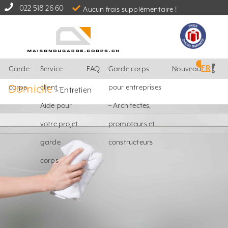
022 518 26 60
Aucun frais supplémentaire !
FR
Garde-
Service
FAQ
Garde corps
Nouveautés
Domicile
corps
client –
pour entreprises
»
Entretien
Aide pour
– Architectes,
votre projet
promoteurs et
garde
constructeurs
corps