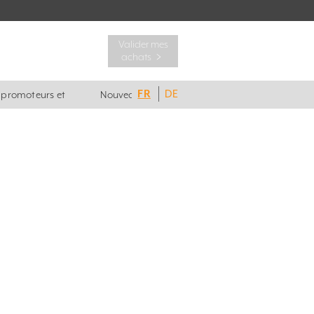
Valider mes
achats ﹥
FR
DE
, promoteurs et
Nouveautés