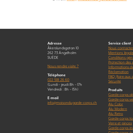
Adresse
Service client
Åkerslundsgatan 10
Nous contacte
262 73 Ängelholm
Mentions légal
SUÈDE
Conditions gén
Protection des
Nous rendre visite ?
Informations d
Réclamation
Téléphone
FAQ (foire aux 
022 518 26 60
Sécurité
(Lundi – jeudi 8h – 17h
Vendredi : 8h – 15h)
Produits
Garde-corps a
E-mail
Garde-corps ver
info@maisondugarde-corps.ch
Alu Color
Alu Modern
Alu Retro
Garde-corps to
Verre et pinces
Garde-corps in
Garde-corps à 