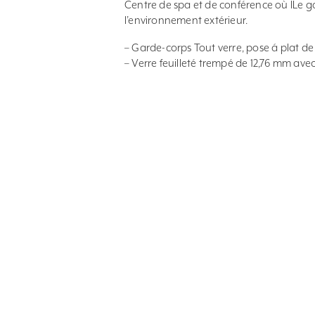
Centre de spa et de conférence où lLe g
l’environnement extérieur.
– Garde-corps Tout verre, pose á plat d
– Verre feuilleté trempé de 12,76 mm a