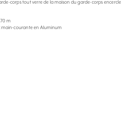
arde-corps tout verre de la maison du garde-corps encercle
e 70 m
vec main-courante en Aluminum