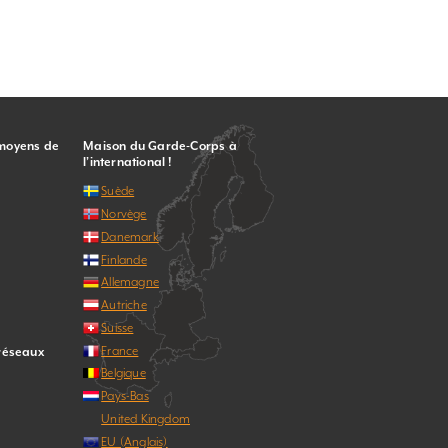
 moyens de
Maison du Garde-Corps à
l’international !
Suède
Norvège
Danemark
Finlande
Allemagne
Autriche
Suisse
France
 réseaux
Belgique
Pays-Bas
United Kingdom
EU (Anglais)