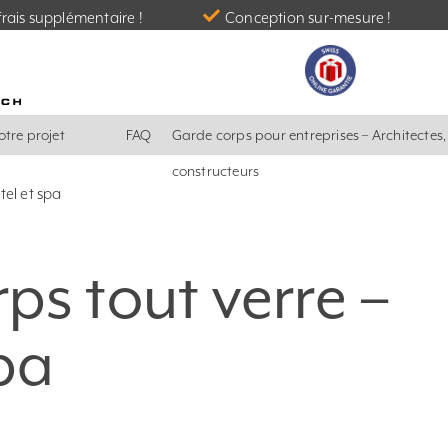
rais supplémentaire !
Conception sur-mesure !
otre projet
FAQ
Garde corps pour entreprises – Architectes
constructeurs
tel et spa
ps tout verre –
spa