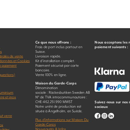
Ce que nous offrons :
Nous acceptons les
r
Frais de port inclus partout en
paiement suivants :
es
Suisse.
érales de vente
Livraison rapide.
 données et Cookies
Kit d’installation complet.
e paiement
Paiement sécurisé par carte
bancaire.
questions)
Vente 100% en ligne.
Maison du Garde-Corps
Dénomination
luminium
sociale : Räckesbutiken Sweden AB
re et inox
N° de TVA intracommunautaire :
CHE-462.251.990 MWST
Suivez-nous sur nos
Notre unité de production est
sociaux
située à Ängelholm, en Suède.
ut verre
Plus d’informations sur Maison Du
Garde-Corps
ox
Nouveautés & Infos
câbles