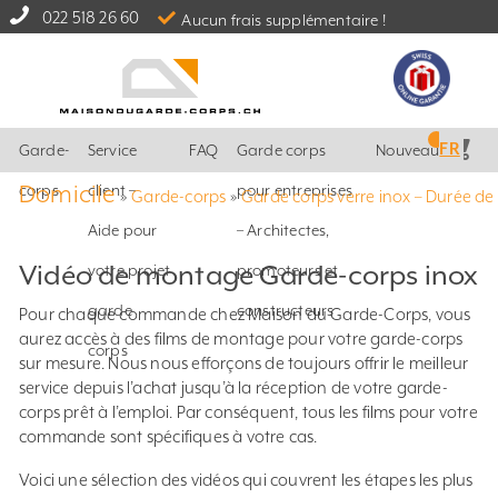
022 518 26 60
Aucun frais supplémentaire !
FR
Garde-
Service
FAQ
Garde corps
Nouveautés
Domicile
corps
client –
pour entreprises
»
Garde-corps
»
Garde corps verre inox – Durée de 
Aide pour
– Architectes,
Vidéo de montage Garde-corps inox
votre projet
promoteurs et
garde
constructeurs
Pour chaque commande chez Maison du Garde-Corps, vous
aurez accès à des films de montage pour votre garde-corps
corps
sur mesure. Nous nous efforçons de toujours offrir le meilleur
service depuis l’achat jusqu’à la réception de votre garde-
corps prêt à l’emploi. Par conséquent, tous les films pour votre
commande sont spécifiques à votre cas.
Voici une sélection des vidéos qui couvrent les étapes les plus