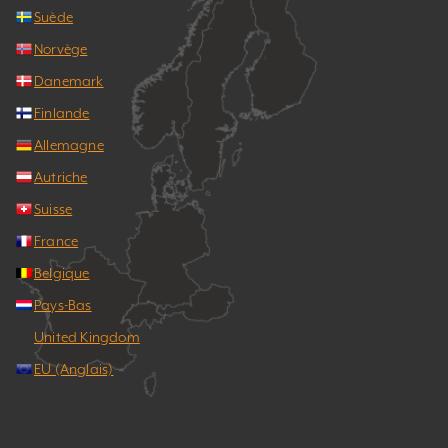
Suède
Norvège
Danemark
Finlande
Allemagne
Autriche
Suisse
France
Belgique
Pays-Bas
United Kingdom
EU (Anglais)