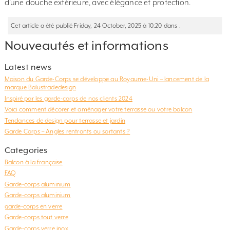
d’une douche extérieure, avec élégance et protection.
Cet article a été publié Friday, 24 October, 2025 à 10:20 dans .
Nouveautés et informations
Latest news
Maison du Garde-Corps se développe au Royaume-Uni – lancement de la
marque Balustradedesign
Inspiré par les garde-corps de nos clients 2024
Voici comment décorer et aménager votre terrasse ou votre balcon
Tendances de design pour terrasse et jardin
Garde Corps – Angles rentrants ou sortants ?
Categories
Balcon à la française
FAQ
Garde-corps aluminium
Garde-corps aluminium
garde-corps en verre
Garde-corps tout verre
Garde-corps verre inox