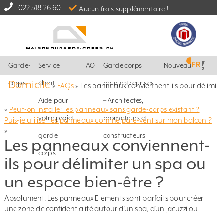
022 518 26 60
Aucun frais supplémentaire !
FR
Garde-
Service
FAQ
Garde corps
Nouveautés
Domicile
corps
client –
pour entreprises
»
FAQs
»
Les panneaux conviennent-ils pour délimi
Aide pour
– Architectes,
«
Peut-on installer les panneaux sans garde-corps existant ?
votre projet
promoteurs et
Puis-je utiliser les panneaux comme pare-vent sur mon balcon ?
»
garde
constructeurs
Les panneaux conviennent-
corps
ils pour délimiter un spa ou
un espace bien-être ?
Absolument. Les panneaux Elements sont parfaits pour créer
une zone de confidentialité autour d’un spa, d’un jacuzzi ou