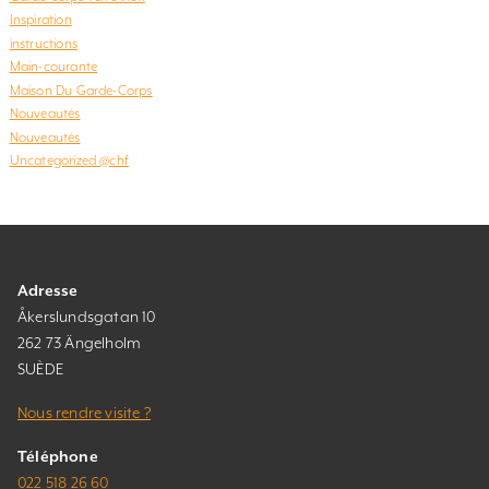
Inspiration
instructions
Main-courante
Maison Du Garde-Corps
Nouveautés
Nouveautés
Uncategorized @chf
Adresse
Åkerslundsgatan 10
262 73 Ängelholm
SUÈDE
Nous rendre visite ?
Téléphone
022 518 26 60