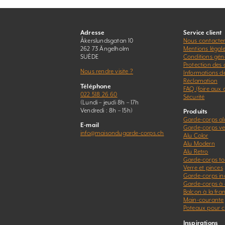
Adresse
Service client
Åkerslundsgatan 10
Nous contacte
262 73 Ängelholm
Mentions légal
SUÈDE
Conditions gén
Protection des
Nous rendre visite ?
Informations d
Réclamation
Téléphone
FAQ (foire aux 
022 518 26 60
Sécurité
(Lundi – jeudi 8h – 17h
Vendredi : 8h – 15h)
Produits
Garde-corps a
E-mail
Garde-corps ver
info@maisondugarde-corps.ch
Alu Color
Alu Modern
Alu Retro
Garde-corps to
Verre et pinces
Garde-corps in
Garde-corps à 
Balcon à la fra
Main-courante
Poteaux pour c
Inspirations