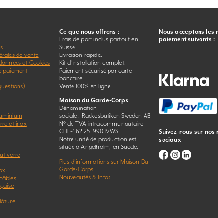
Ce que nous offrons :
Nous acceptons les
r
Frais de port inclus partout en
paiement suivants :
es
Suisse.
érales de vente
Livraison rapide.
 données et Cookies
Kit d’installation complet.
e paiement
Paiement sécurisé par carte
bancaire.
questions)
Vente 100% en ligne.
Maison du Garde-Corps
Dénomination
luminium
sociale : Räckesbutiken Sweden AB
re et inox
N° de TVA intracommunautaire :
CHE-462.251.990 MWST
Suivez-nous sur nos
Notre unité de production est
sociaux
située à Ängelholm, en Suède.
ut verre
Plus d’informations sur Maison Du
Garde-Corps
ox
Nouveautés & Infos
câbles
nçaise
lôture