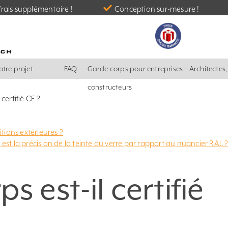
rais supplémentaire !
Conception sur-mesure !
otre projet
FAQ
Garde corps pour entreprises – Architectes
constructeurs
certifié CE ?
tions extérieures ?
 est la précision de la teinte du verre par rapport au nuancier RAL 
s est-il certifié