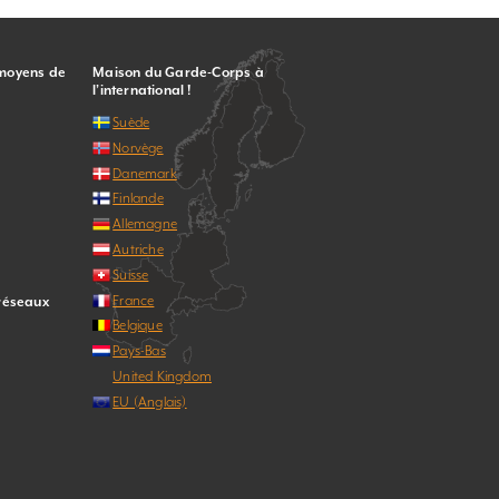
 moyens de
Maison du Garde-Corps à
l’international !
Suède
Norvège
Danemark
Finlande
Allemagne
Autriche
Suisse
France
 réseaux
Belgique
Pays-Bas
United Kingdom
EU (Anglais)