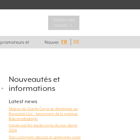
Valider mes
achats ﹥
FR
DE
, promoteurs et
Nouveautés
Nouveautés et
informations
?
»
Latest news
Maison du Garde-Corps se développe au
Royaume-Uni – lancement de la marque
Balustradedesign
Inspiré par les garde-corps de nos clients
2024
Voici comment décorer et aménager votre