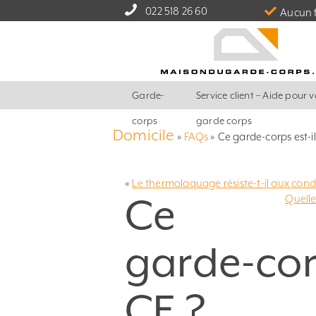
022 518 26 60
Aucun f
Garde-
Service client – Aide pour v
corps
garde corps
Domicile
»
FAQs
»
Ce garde-corps est-il 
«
Le thermolaquage résiste-t-il aux condi
Ce
Quelle
garde-corp
CE ?