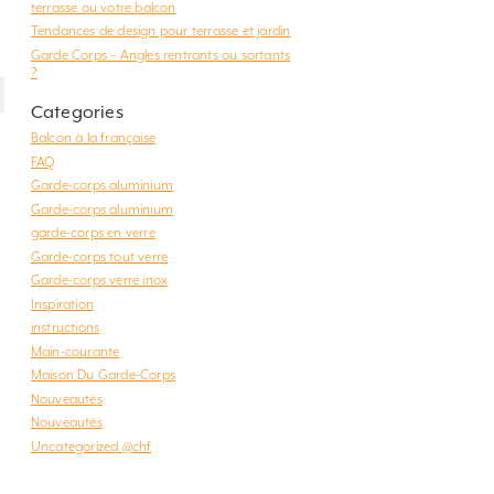
terrasse ou votre balcon
Tendances de design pour terrasse et jardin
Garde Corps – Angles rentrants ou sortants
?
Categories
Balcon à la française
FAQ
Garde-corps aluminium
Garde-corps aluminium
garde-corps en verre
Garde-corps tout verre
Garde-corps verre inox
Inspiration
instructions
Main-courante
Maison Du Garde-Corps
Nouveautés
Nouveautés
Uncategorized @chf