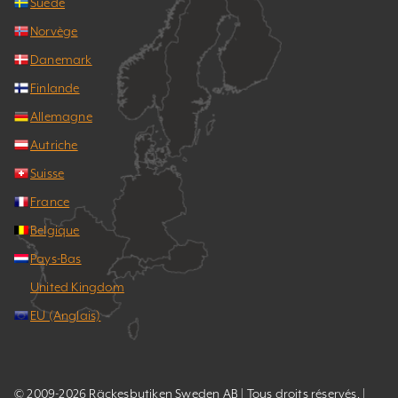
Suède
Norvège
Danemark
Finlande
Allemagne
Autriche
Suisse
France
Belgique
Pays-Bas
United Kingdom
EU (Anglais)
© 2009-2026 Räckesbutiken Sweden AB | Tous droits réservés. |