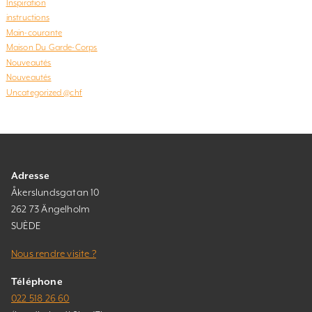
Inspiration
instructions
Main-courante
Maison Du Garde-Corps
Nouveautés
Nouveautés
Uncategorized @chf
Adresse
Åkerslundsgatan 10
262 73 Ängelholm
SUÈDE
Nous rendre visite ?
Téléphone
022 518 26 60