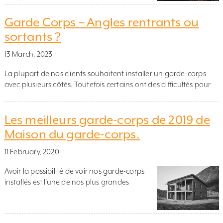
solutions de garde-corps pour la maison et le
jardin, poursuit son expansion en Europe.
Garde Corps – Angles rentrants ou
Elle a désormais lancé sa présence au
sortants ?
Royaume-Uni sous la nouvelle marque
Balustradedesign, via le site local :
13 March, 2023
www.balustradedesign.co.uk « […]
La plupart de nos clients souhaitent installer un garde-corps
avec plusieurs côtés. Toutefois certains ont des difficultés pour
identifier si les angles sont des angles rentrants ou sortants. La
description de l’angle se fait toujours par rapport à la zone de
Les meilleurs garde-corps de 2019 de
stationnement, c’est à dire la zone où vous vous trouvez lorsque
vous êtes protégé […]
Maison du garde-corps.
11 February, 2020
Avoir la possibilité de voir nos garde-corps
installés est l’une de nos plus grandes
récompenses. Nous espérons que, vous aussi,
vous pourrez vous inspirez de notre selection
2019. Garde-corps tout verre, avec une main