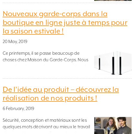
maintenant au tour de la Suisse ! Nous avons
déjà livré des garde-corps en Suisse, mais
Nouveaux garde-corps dans la
avec un peu plus de soucis d’importation et
boutique en ligne juste à temps pour
d’exportation pour nos clients et nous, car la
la saison estivale !
Suisse n’est […]
20 May, 2019
Ce printemps, il se passe beaucoup de
choses chez Maison du Garde-Corps. Nous
avons lancé non seulement une, mais trois
nouveaux garde-corps ! Et juste à temps
pour la saison estivale, tous les produits sont
disponibles dans notre boutique en ligne :)
De l’idée au produit – découvrez la
Venez jeter un coup d’œil aux nouveautés !
réalisation de nos produits !
Alu Modern La première nouveauté […]
6 February, 2019
Sécurité, conception et matériaux sont les
quelques mots décrivant au mieux le travail
de notre département Conception de