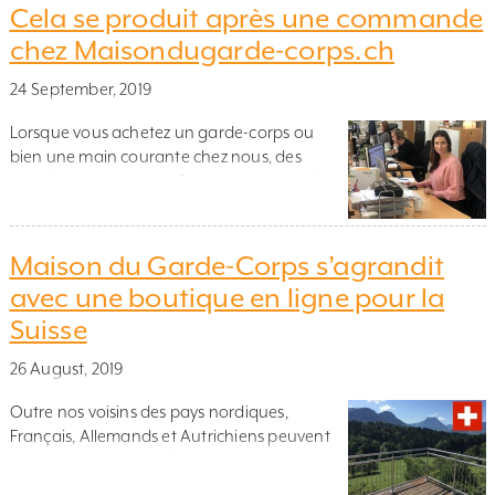
aujourd’hui notre nouvelle emplacement
Cela se produit après une commande
pour nos bureaux et notre production. Les
chez Maisondugarde-corps.ch
nouveaux locaux sont à la fois plus grands et
mieux adaptés à notre […]
24 September, 2019
Lorsque vous achetez un garde-corps ou
bien une main courante chez nous, des
questions peuvent parfois se poser au sujet
de la commande. Dans cet article, nous
allons vous expliquer les étapes après avoir
passé une commande et où vous, en tant
Maison du Garde-Corps s’agrandit
que client, trouvez les informations dont vous
avec une boutique en ligne pour la
avez besoin ! Confirmation de commande
Suisse
[…]
26 August, 2019
Outre nos voisins des pays nordiques,
Français, Allemands et Autrichiens peuvent
également commander nos garde-corps en
ligne depuis quelques années. C’est