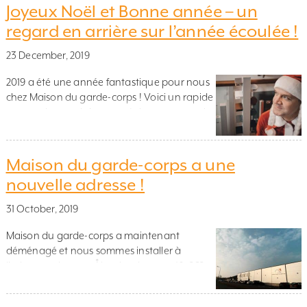
courante en bois, en intérieur. Garde-corps
Joyeux Noël et Bonne année – un
d’intérieur, tout verre, avec une main
regard en arrière sur l’année écoulée !
courante en chêne. Garde-corps aluminium
et verre De le […]
23 December, 2019
2019 a été une année fantastique pour nous
chez Maison du garde-corps ! Voici un rapide
aperçu de ce qui s’est passé dans notre petit
monde : En février, nous avons lancé un
nouveau garde-corps – Alu Modern. Un
garde-corps en verre élégant avec des
Maison du garde-corps a une
poteaux en aluminium pour une utilisation
nouvelle adresse !
en intérieur et en […]
31 October, 2019
Maison du garde-corps a maintenant
déménagé et nous sommes installer à
l’adresse suivante : Åkerslundsgatan 10, 262
73 Ängelholm, Suède. L’automne dernier était
le début des travaux de ce qui est