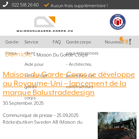
022 518 26 60
Aucun frais supplémentaire !
FR
Garde-
Service
FAQ
Garde corps
Nouveautés
Domicile
corps
client –
pour entreprises
»
Maison Du Garde-Corps
Aide pour
– Architectes,
Maison du Garde-Corps se développe
votre projet
promoteurs et
au Royaume-Uni – lancement de la
garde
constructeurs
marque Balustradedesign
corps
30 September, 2025
Communiqué de presse – 25.09.2025
Räckesbutiken Sweden AB (Maison du
Garde-Corps), une entreprise suédoise
spécialisée dans la vente en ligne de