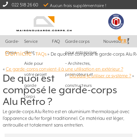
022 518 26 60
Aucun frais supplémentaire !
FR
Garde-
Service
FAQ
Garde corps
Nouveautés
Domicile
corps
client –
pour entreprises
»
FAQs
»
De quoi est composé le garde-corps Alu R
Aide pour
– Architectes,
«
Ce garde-corps convient-il à une utilisation en extérieur ?
votre projet
promoteurs et
De quoi est
Où puis-je utiliser ce système ?
»
garde
constructeurs
composé le garde-corps
corps
Alu Retro ?
Le garde-corps Alu Retro est en aluminium thermolaqué avec
l’apparence du fer forgé traditionnel. Ce matériau est léger,
antirouille et totalement sans entretien.