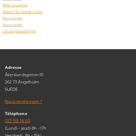
Main-courante
Maison Du Garde-Corps
Nouveautés
Nouveautés
Uncategorized @chf
Adresse
Åkerslundsgatan 10
262 73 Ängelholm
SUÈDE
Nous rendre visite ?
Téléphone
022 518 26 60
(Lundi – jeudi 8h – 17h
Vendredi : 8h – 15h)