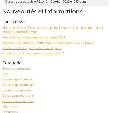
Cet article a été publié Friday, 24 October, 2025 à 10:10 dans .
Nouveautés et informations
Latest news
Maison du Garde-Corps se développe au Royaume-Uni – lancement de la
marque Balustradedesign
Inspiré par les garde-corps de nos clients 2024
Voici comment décorer et aménager votre terrasse ou votre balcon
Tendances de design pour terrasse et jardin
Garde Corps – Angles rentrants ou sortants ?
Categories
Balcon à la française
FAQ
Garde-corps aluminium
Garde-corps aluminium
garde-corps en verre
Garde-corps tout verre
Garde-corps verre inox
Inspiration
instructions