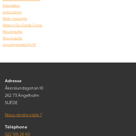
Inspiration
instructions
Main-courante
Maison Du Garde-Corps
Nouveautés
Nouveautés
Uncategorized @chf
Adresse
Åkerslundsgatan 10
262 73 Ängelholm
SUÈDE
Nous rendre visite ?
Téléphone
022 518 26 60