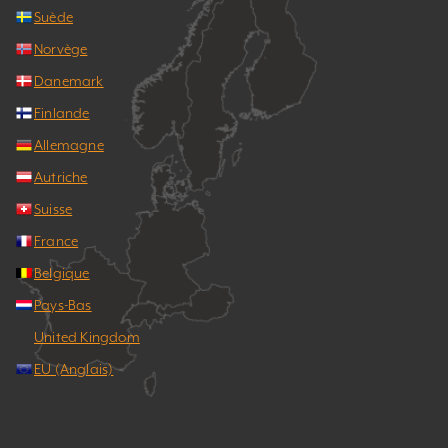
Suède
Norvège
Danemark
Finlande
Allemagne
Autriche
Suisse
France
Belgique
Pays-Bas
United Kingdom
EU (Anglais)