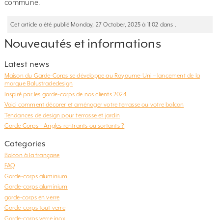
commune.
Cet article a été publié Monday, 27 October, 2025 à 11:02 dans .
Nouveautés et informations
Latest news
Maison du Garde-Corps se développe au Royaume-Uni – lancement de la
marque Balustradedesign
Inspiré par les garde-corps de nos clients 2024
Voici comment décorer et aménager votre terrasse ou votre balcon
Tendances de design pour terrasse et jardin
Garde Corps – Angles rentrants ou sortants ?
Categories
Balcon à la française
FAQ
Garde-corps aluminium
Garde-corps aluminium
garde-corps en verre
Garde-corps tout verre
Garde-corps verre inox