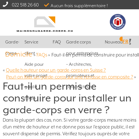
022 518 26 60
Aucun frais supplémentaire !
FR
Garde-
Service
FAQ
Garde corps
Nouveautés
Domicile
corps
client –
pour entreprises
»
FAQs
»
Faut-il un permis de construire pour instal
Aide pour
– Architectes,
«
Quelle hauteur pour un garde-corps en Suisse ?
votre projet
promoteurs et
Peut-on fixer un garde-corps sur une terrasse en composite ?
»
Faut-il un permis de
garde
constructeurs
construire pour installer un
corps
garde-corps en verre ?
Dans la plupart des cas, non. Si votre garde-corps mesure moins
d’un mètre de hauteur et ne donne pas sur l’espace public, il est
souvent dispensé de permis. Vérifiez toujours auprès de votre