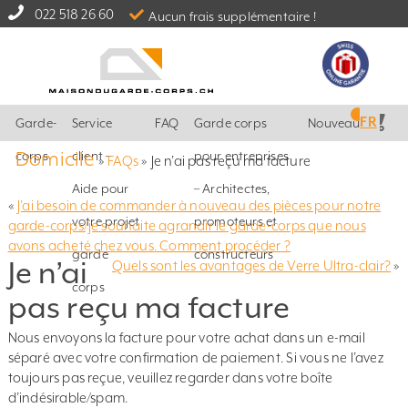
022 518 26 60
Aucun frais supplémentaire !
FR
Garde-
Service
FAQ
Garde corps
Nouveautés
Domicile
corps
client –
pour entreprises
»
FAQs
»
Je n’ai pas reçu ma facture
Aide pour
– Architectes,
«
J’ai besoin de commander à nouveau des pièces pour notre
votre projet
promoteurs et
garde-corps/je souhaite agrandir le garde-corps que nous
avons acheté chez vous. Comment procéder ?
garde
constructeurs
Je n’ai
Quels sont les avantages de Verre Ultra-clair?
»
corps
pas reçu ma facture
Nous envoyons la facture pour votre achat dans un e-mail
séparé avec votre confirmation de paiement. Si vous ne l’avez
toujours pas reçue, veuillez regarder dans votre boîte
d’indésirable/spam.