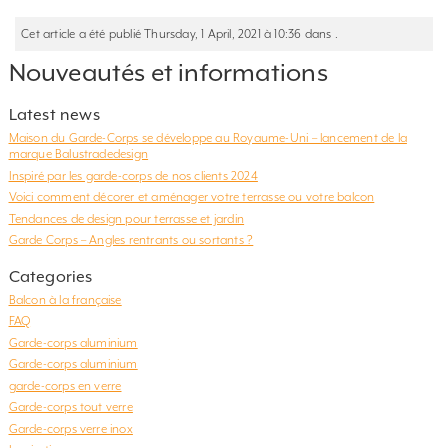
Cet article a été publié Thursday, 1 April, 2021 à 10:36 dans .
Nouveautés et informations
Latest news
Maison du Garde-Corps se développe au Royaume-Uni – lancement de la
marque Balustradedesign
Inspiré par les garde-corps de nos clients 2024
Voici comment décorer et aménager votre terrasse ou votre balcon
Tendances de design pour terrasse et jardin
Garde Corps – Angles rentrants ou sortants ?
Categories
Balcon à la française
FAQ
Garde-corps aluminium
Garde-corps aluminium
garde-corps en verre
Garde-corps tout verre
Garde-corps verre inox