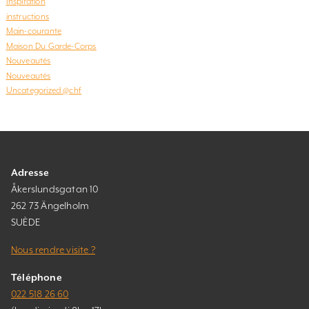
Inspiration
instructions
Main-courante
Maison Du Garde-Corps
Nouveautés
Nouveautés
Uncategorized @chf
Adresse
Åkerslundsgatan 10
262 73 Ängelholm
SUÈDE
Nous rendre visite ?
Téléphone
022 518 26 60