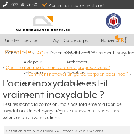
022 518 26 60
Aucun frais supplémentaire !
FR
Garde-
Service
FAQ
Garde corps
Nouveautés
Domicile
corps
client –
pour entreprises
»
FAQs
»
L’acier inoxydable est-il vraiment inoxydab
Aide pour
– Architectes,
«
Quels matériaux de main courante proposez-vous ?
votre projet
promoteurs et
Comment nettoyer un garde-corps en acier inox ?
»
L’acier inoxydable est-il
garde
constructeurs
vraiment inoxydable ?
corps
Il est résistant à la corrosion, mais pas totalement à l’abri de
l’oxydation. Un nettoyage régulier est essentiel, surtout en
extérieur ou en zone côtière.
Cet article a été publié Friday, 24 October, 2025 à 10:43 dans .