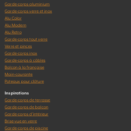
Garde-corps aluminium
Garde-corps verre et inox
Alu Color
Alu Modern
Alu Retro
Garde-corps tout verre
Verre et pinces
Garde-corps inox
Garde-corps à câbles
Balcon à la française
Main-courante
Poteaux pour clôture
Inspirations
Garde-corps de terrasse
Garde-corps de balcon
Garde-corps d’intérieur
Brise-vue en verre
Garde-corps de piscine