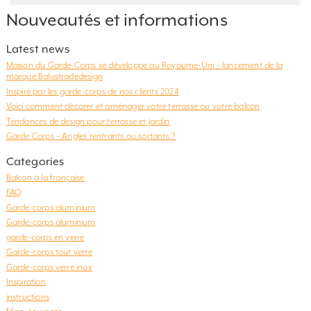
Nouveautés et informations
Latest news
Maison du Garde-Corps se développe au Royaume-Uni – lancement de la
marque Balustradedesign
Inspiré par les garde-corps de nos clients 2024
Voici comment décorer et aménager votre terrasse ou votre balcon
Tendances de design pour terrasse et jardin
Garde Corps – Angles rentrants ou sortants ?
Categories
Balcon à la française
FAQ
Garde-corps aluminium
Garde-corps aluminium
garde-corps en verre
Garde-corps tout verre
Garde-corps verre inox
Inspiration
instructions