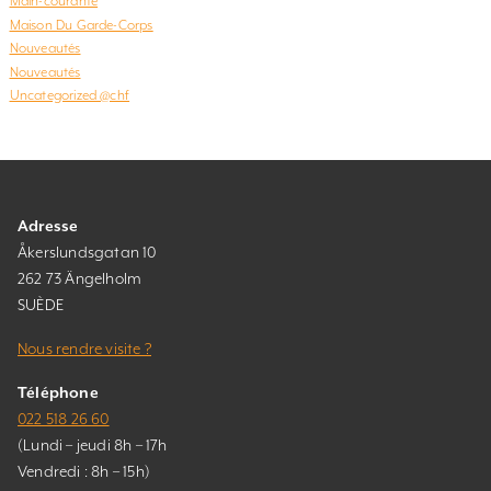
Main-courante
Maison Du Garde-Corps
Nouveautés
Nouveautés
Uncategorized @chf
Adresse
Åkerslundsgatan 10
262 73 Ängelholm
SUÈDE
Nous rendre visite ?
Téléphone
022 518 26 60
(Lundi – jeudi 8h – 17h
Vendredi : 8h – 15h)