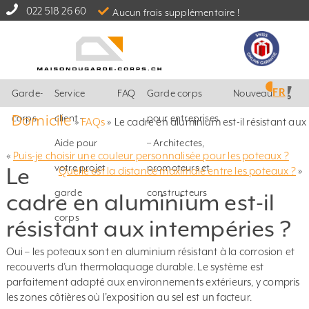
022 518 26 60
Aucun frais supplémentaire !
FR
Garde-
Service
FAQ
Garde corps
Nouveautés
Domicile
corps
client –
pour entreprises
»
FAQs
»
Le cadre en aluminium est-il résistant aux
Aide pour
– Architectes,
«
Puis-je choisir une couleur personnalisée pour les poteaux ?
votre projet
promoteurs et
Le
Quelle est la distance maximale entre les poteaux ?
»
garde
constructeurs
cadre en aluminium est-il
corps
résistant aux intempéries ?
Oui – les poteaux sont en aluminium résistant à la corrosion et
recouverts d’un thermolaquage durable. Le système est
parfaitement adapté aux environnements extérieurs, y compris
les zones côtières où l’exposition au sel est un facteur.