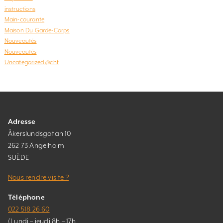
instructions
Main-courante
Maison Du Garde-Corps
Nouveautés
Nouveautés
Uncategorized @chf
Adresse
Åkerslundsgatan 10
262 73 Ängelholm
SUÈDE
Nous rendre visite ?
Téléphone
022 518 26 60
(Lundi – jeudi 8h – 17h