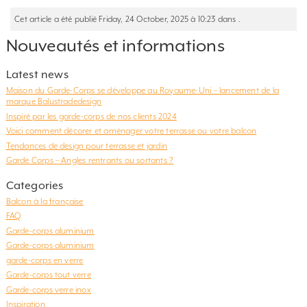
Cet article a été publié Friday, 24 October, 2025 à 10:23 dans .
Nouveautés et informations
Latest news
Maison du Garde-Corps se développe au Royaume-Uni – lancement de la
marque Balustradedesign
Inspiré par les garde-corps de nos clients 2024
Voici comment décorer et aménager votre terrasse ou votre balcon
Tendances de design pour terrasse et jardin
Garde Corps – Angles rentrants ou sortants ?
Categories
Balcon à la française
FAQ
Garde-corps aluminium
Garde-corps aluminium
garde-corps en verre
Garde-corps tout verre
Garde-corps verre inox
Inspiration