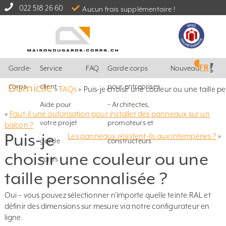
022 518 26 60
Aucun frais supplémentaire !
FR
Garde-
Service
FAQ
Garde corps
Nouveautés
Domicile
corps
client –
pour entreprises
»
FAQs
»
Puis-je choisir une couleur ou une taille p
Aide pour
– Architectes,
«
Faut-il une autorisation pour installer des panneaux sur un
votre projet
promoteurs et
balcon ?
Puis-je
Les panneaux résistent-ils aux intempéries ?
»
garde
constructeurs
choisir une couleur ou une
corps
taille personnalisée ?
Oui – vous pouvez sélectionner n’importe quelle teinte RAL et
définir des dimensions sur mesure via notre configurateur en
ligne.