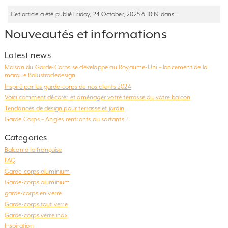
Cet article a été publié Friday, 24 October, 2025 à 10:19 dans .
Nouveautés et informations
Latest news
Maison du Garde-Corps se développe au Royaume-Uni – lancement de la
marque Balustradedesign
Inspiré par les garde-corps de nos clients 2024
Voici comment décorer et aménager votre terrasse ou votre balcon
Tendances de design pour terrasse et jardin
Garde Corps – Angles rentrants ou sortants ?
Categories
Balcon à la française
FAQ
Garde-corps aluminium
Garde-corps aluminium
garde-corps en verre
Garde-corps tout verre
Garde-corps verre inox
Inspiration