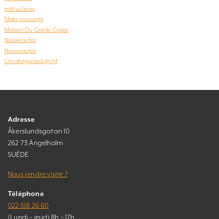
instructions
Main-courante
Maison Du Garde-Corps
Nouveautés
Nouveautés
Uncategorized @chf
Adresse
Åkerslundsgatan 10
262 73 Ängelholm
SUÈDE
Nous rendre visite ?
Téléphone
022 518 26 60
(Lundi – jeudi 8h – 17h