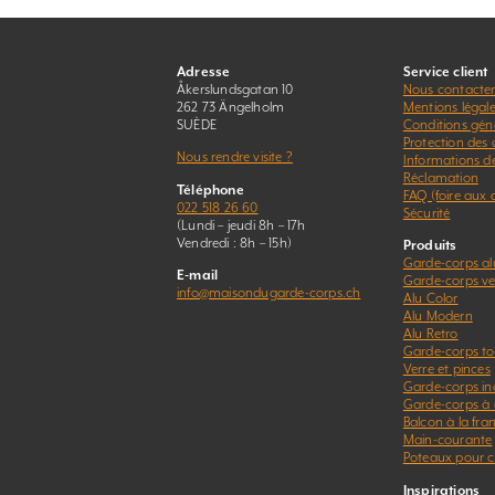
Adresse
Service client
Åkerslundsgatan 10
Nous contacte
262 73 Ängelholm
Mentions légal
SUÈDE
Conditions gén
Protection des
Nous rendre visite ?
Informations d
Réclamation
Téléphone
FAQ (foire aux 
022 518 26 60
Sécurité
(Lundi – jeudi 8h – 17h
Vendredi : 8h – 15h)
Produits
Garde-corps a
E-mail
Garde-corps ver
info@maisondugarde-corps.ch
Alu Color
Alu Modern
Alu Retro
Garde-corps to
Verre et pinces
Garde-corps in
Garde-corps à 
Balcon à la fra
Main-courante
Poteaux pour c
Inspirations