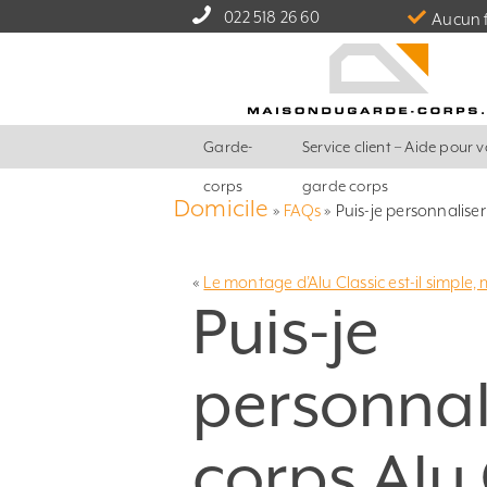
022 518 26 60
Aucun f
Garde-
Service client – Aide pour v
corps
garde corps
Domicile
»
FAQs
»
Puis-je personnalise
«
Le montage d’Alu Classic est-il simple,
Puis-je
personnal
corps Alu 