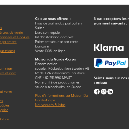
Ce que nous offrons :
Nous acceptons les
r
Frais de port inclus partout en
paiement suivants :
es
Suisse.
érales de vente
Livraison rapide.
 données et Cookies
Kit d’installation complet.
e paiement
Paiement sécurisé par carte
bancaire.
questions)
Vente 100% en ligne.
Maison du Garde-Corps
Dénomination
luminium
sociale : Räckesbutiken Sweden AB
re et inox
N° de TVA intracommunautaire :
CHE-462.251.990 MWST
Suivez-nous sur nos
Notre unité de production est
sociaux
située à Ängelholm, en Suède.
ut verre
Plus d’informations sur Maison Du
Garde-Corps
ox
Nouveautés & Infos
câbles
nçaise
lôture