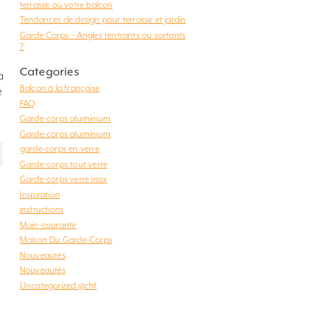
terrasse ou votre balcon
Tendances de design pour terrasse et jardin
Garde Corps – Angles rentrants ou sortants
?
Categories
a
Balcon à la française
é
FAQ
Garde-corps aluminium
Garde-corps aluminium
garde-corps en verre
Garde-corps tout verre
Garde-corps verre inox
Inspiration
instructions
Main-courante
Maison Du Garde-Corps
Nouveautés
Nouveautés
Uncategorized @chf