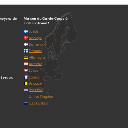
 moyens de
Maison du Garde-Corps à
l’international !
Suède
Norvège
Danemark
Finlande
Allemagne
Autriche
Suisse
France
 réseaux
Belgique
Pays-Bas
United Kingdom
EU (Anglais)