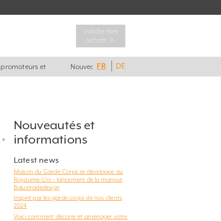
Valider mes
achats ﹥
FR
DE
, promoteurs et
Nouveautés
Nouveautés et
informations
?
»
Latest news
Maison du Garde-Corps se développe au
Royaume-Uni – lancement de la marque
Balustradedesign
Inspiré par les garde-corps de nos clients
2024
Voici comment décorer et aménager votre