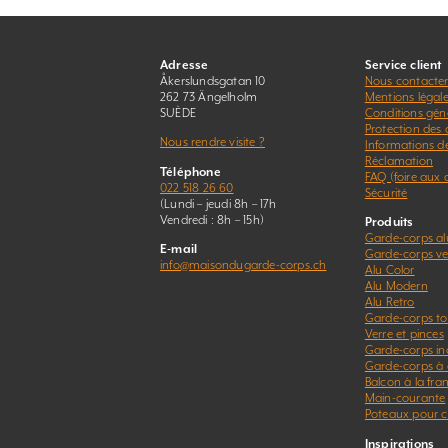
Adresse
Service client
Åkerslundsgatan 10
Nous contacte
262 73 Ängelholm
Mentions légal
SUÈDE
Conditions gén
Protection des
Nous rendre visite ?
Informations d
Réclamation
Téléphone
FAQ (foire aux 
022 518 26 60
Sécurité
(Lundi – jeudi 8h – 17h
Vendredi : 8h – 15h)
Produits
Garde-corps a
E-mail
Garde-corps ver
info@maisondugarde-corps.ch
Alu Color
Alu Modern
Alu Retro
Garde-corps to
Verre et pinces
Garde-corps in
Garde-corps à 
Balcon à la fra
Main-courante
Poteaux pour c
Inspirations