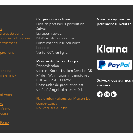
Ce que nous offrons :
Nous acceptons les
r
Frais de port inclus partout en
paiement suivants :
es
Suisse.
érales de vente
Livraison rapide.
 données et Cookies
Kit d’installation complet.
e paiement
Paiement sécurisé par carte
bancaire.
questions)
Vente 100% en ligne.
Maison du Garde-Corps
Dénomination
luminium
sociale : Räckesbutiken Sweden AB
re et inox
N° de TVA intracommunautaire :
CHE-462.251.990 MWST
Suivez-nous sur nos
Notre unité de production est
sociaux
située à Ängelholm, en Suède.
ut verre
Plus d’informations sur Maison Du
Garde-Corps
ox
Nouveautés & Infos
câbles
nçaise
lôture