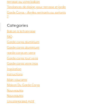
terrasse ou votre balcon
Tendances de design pour terrasse et jardin
Garde Corps – Angles rentrants ou sortants
?
Categories
Balcon à la française
FAQ
Garde-corps aluminium
Garde-corps aluminium
garde-corps en verre
Garde-corps tout verre
Garde-corps verre inox
Inspiration
instructions
Main-courante
Maison Du Garde-Corps
Nouveautés
Nouveautés
Uncategorized @chf