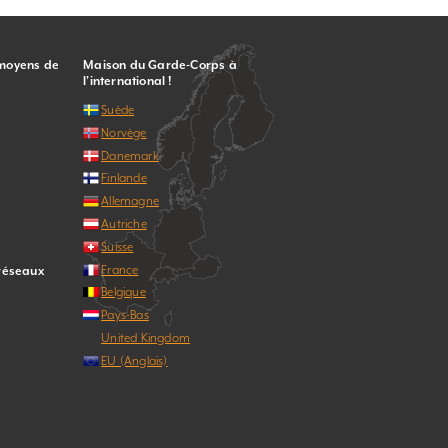
 moyens de
Maison du Garde-Corps à
l’international !
Suède
Norvège
Danemark
Finlande
Allemagne
Autriche
Suisse
France
 réseaux
Belgique
Pays-Bas
United Kingdom
EU (Anglais)