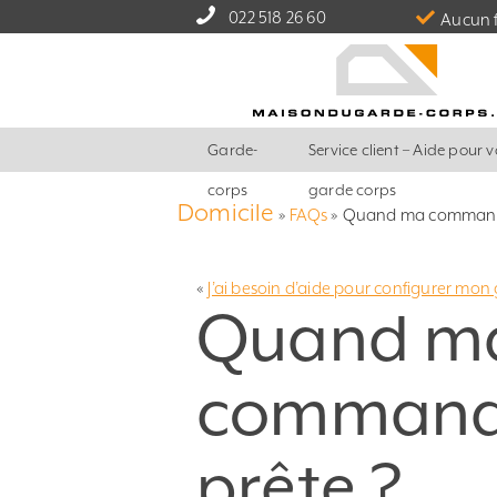
022 518 26 60
Aucun f
Garde-
Service client – Aide pour v
corps
garde corps
Domicile
»
FAQs
»
Quand ma commande 
«
J’ai besoin d’aide pour configurer mo
Quand m
commande 
prête ?