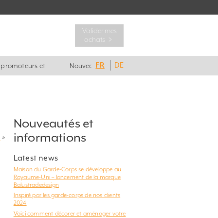
Valider mes
achats ﹥
FR
DE
, promoteurs et
Nouveautés
Nouveautés et
informations
?
»
Latest news
Maison du Garde-Corps se développe au
Royaume-Uni – lancement de la marque
Balustradedesign
Inspiré par les garde-corps de nos clients
2024
Voici comment décorer et aménager votre