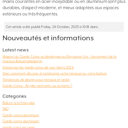
mains courantes en acier inoxydable ou en aluminium sont plus
durables, d’aspect moderne, et mieux adaptées aux espaces
extérieurs ou très fréquentés.
Cet article a été publié Friday, 24 October, 2025 à 10:18 dans .
Nouveautés et informations
Latest news
Maison du Garde-Corps se développe au Royaume-Uni – lancement de la
marque Balustradedesign
Inspiré par les garde-corps de nos clients 2024
Voici comment décorer et aménager votre terrasse ou votre balcon
Tendances de design pour terrasse et jardin
Garde Corps – Angles rentrants ou sortants ?
Categories
Balcon à la française
FAQ
Garde-corps aluminium
Garde-corps aluminium
garde-corps en verre