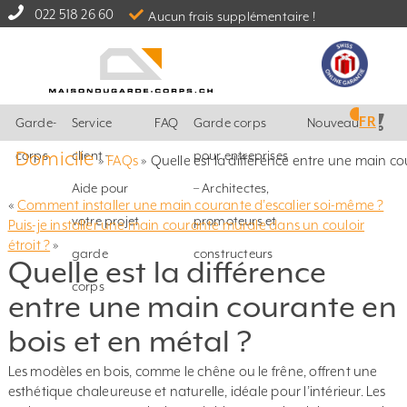
022 518 26 60
Aucun frais supplémentaire !
FR
Garde-
Service
FAQ
Garde corps
Nouveautés
Domicile
corps
client –
pour entreprises
»
FAQs
»
Quelle est la différence entre une main co
Aide pour
– Architectes,
«
Comment installer une main courante d’escalier soi-même ?
votre projet
promoteurs et
Puis-je installer une main courante murale dans un couloir
étroit ?
»
garde
constructeurs
Quelle est la différence
corps
entre une main courante en
bois et en métal ?
Les modèles en bois, comme le chêne ou le frêne, offrent une
esthétique chaleureuse et naturelle, idéale pour l’intérieur. Les