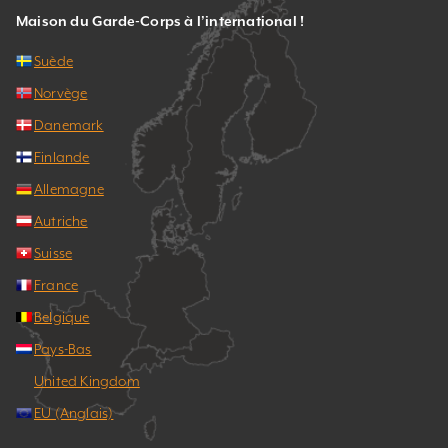
Maison du Garde-Corps à l’international !
Suède
Norvège
Danemark
Finlande
Allemagne
Autriche
Suisse
France
Belgique
Pays-Bas
United Kingdom
EU (Anglais)