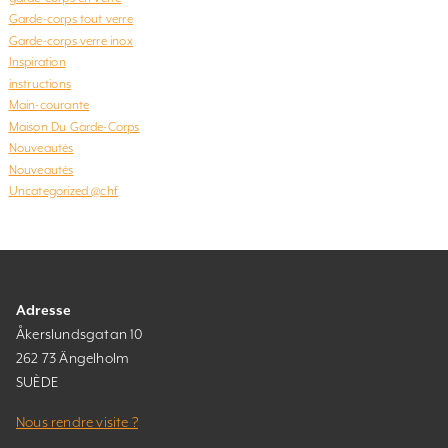
Garde-corps tout verre
Garde-corps verre inox
Inspiration
instructions
Main-courante
Maison Du Garde-Corps
Nouveautés
Nouveautés
Uncategorized @chf
Adresse
Åkerslundsgatan 10
262 73 Ängelholm
SUÈDE
Nous rendre visite ?