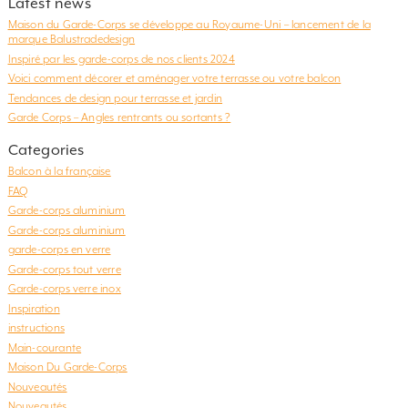
Latest news
Maison du Garde-Corps se développe au Royaume-Uni – lancement de la
marque Balustradedesign
Inspiré par les garde-corps de nos clients 2024
Voici comment décorer et aménager votre terrasse ou votre balcon
Tendances de design pour terrasse et jardin
Garde Corps – Angles rentrants ou sortants ?
Categories
Balcon à la française
FAQ
Garde-corps aluminium
Garde-corps aluminium
garde-corps en verre
Garde-corps tout verre
Garde-corps verre inox
Inspiration
instructions
Main-courante
Maison Du Garde-Corps
Nouveautés
Nouveautés