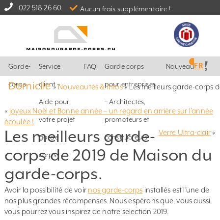
022 518 26 60
Aucun frais supplémentaire !
FR
Garde-
Service
FAQ
Garde corps
Nouveautés
Domicile
corps
client –
pour entreprises
»
Nouveautés & Infos
»
Les meilleurs garde-corps 
Aide pour
– Architectes,
«
Joyeux Noël et Bonne année – un regard en arrière sur l’année
votre projet
promoteurs et
écoulée !
Les meilleurs garde-
Verre Ultra-clair
»
garde
constructeurs
corps de 2019 de Maison du
corps
garde-corps.
Avoir la possibilité de voir
nos garde-corps
installés est l’une de
nos plus grandes récompenses. Nous espérons que, vous aussi,
vous pourrez vous inspirez de notre selection 2019.